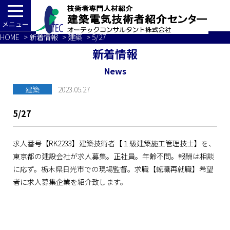
メニュー
HOME
>
新着情報
>
建築
> 5/27
新着情報
News
建築
2023.05.27
5/27
求人番号【RK2233】建築技術者【１級建築施工管理技士】を、
東京都の建設会社が求人募集。正社員。年齢不問。報酬は相談
に応ず。栃木県日光市での現場監督。求職【転職再就職】希望
者に求人募集企業を紹介致します。