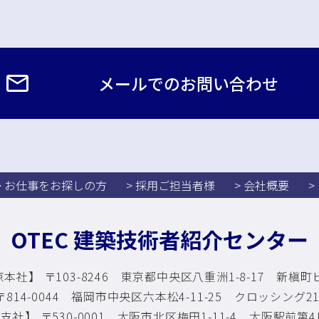
メールでのお問い合わせ
> お仕事をお探しの方
> 採用ご担当者様
> 会社概要
>
OTEC 建築技術者紹介センター
本社】 〒103-8246 東京都中央区八重洲1-8-17
新槇町ビ
814-0044 福岡市中央区六本松4-11-25
クロッシング210
支社】 〒530-0001 大阪市北区梅田1-11-4
大阪駅前第4