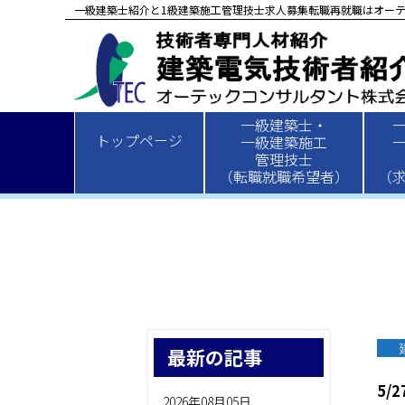
一級建築士紹介と1級建築施工管理技士求人募集転職再就職はオーテ
一級建築士・
HOME
>
新着情報
>
建築
> 5/27
トップページ
一級建築施工
管理技士
（転職就職希望者）
（
最新の記事
5/2
2026年08月05日