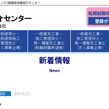
ックC建築技術者紹介センター
転職就職
登録ボ
一級建築士・
一級電気工事・
一級電気工事・
一級建築施工
施工管理技士・
施工管理技士・
管理技士
第一種電気工事士
第一種電気工事士
求人募集企業）
（転職就職希望者）
（求人募集企業）
新着情報
News
建築
2023.05.27
7