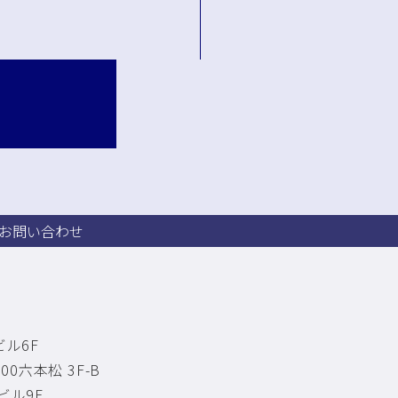
 お問い合わせ
ル6F
0六本松 3F-B
ビル9F