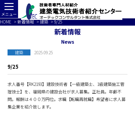
メニュー
HOME
>
新着情報
>
建築
> 9/25
新着情報
News
建築
2025.09.25
9/25
求人番号【RK2193】建設技術者【一級建築士、1級建築施工管
理技士】を、福岡県の建設会社が求人募集。正社員。年齢不
問。報酬は４００万円位。求職【転職再就職】希望者に求人募
集企業を紹介致します。