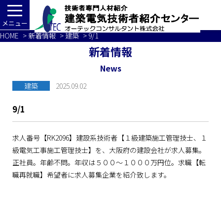
メニュー
HOME
>
新着情報
>
建築
> 9/1
新着情報
News
建築
2025.09.02
9/1
求人番号【RK2096】建設系技術者【１級建築施工管理技士、１
級電気工事施工管理技士】を、大阪府の建設会社が求人募集。
正社員。年齢不問。年収は５００～１０００万円位。求職【転
職再就職】希望者に求人募集企業を紹介致します。