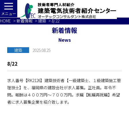
メニュー
HOME
>
新着情報
>
建築
> 8/22
新着情報
News
建築
2025.08.25
8/22
求人番号【RK2126】建築技術者【一級建築士、１級建築施工管
理技士】を、福岡県の建設会社が求人募集。正社員。年令不
問。報酬は４００万円～７００万円。求職【転職再就職】希望
者に求人募集企業を紹介致します。