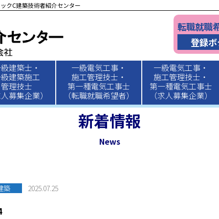
ックC建築技術者紹介センター
転職就職
登録ボ
一級建築士・
一級電気工事・
一級電気工事・
一級建築施工
施工管理技士・
施工管理技士・
管理技士
第一種電気工事士
第一種電気工事士
求人募集企業）
（転職就職希望者）
（求人募集企業）
新着情報
News
建築
2025.07.25
4