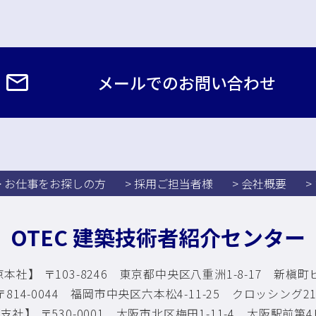
メールでのお問い合わせ
> お仕事をお探しの方
> 採用ご担当者様
> 会社概要
>
OTEC 建築技術者紹介センター
本社】 〒103-8246 東京都中央区八重洲1-8-17
新槇町ビ
814-0044 福岡市中央区六本松4-11-25
クロッシング210
支社】 〒530-0001 大阪市北区梅田1-11-4
大阪駅前第4