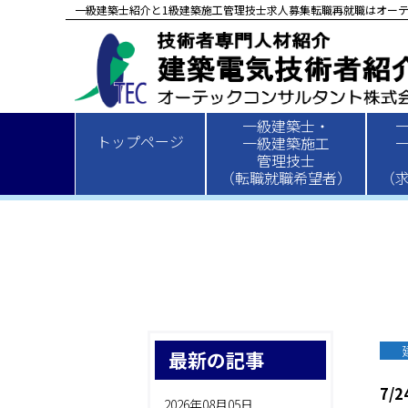
一級建築士紹介と1級建築施工管理技士求人募集転職再就職はオーテ
一級建築士・
HOME
>
新着情報
>
建築
> 7/24
トップページ
一級建築施工
管理技士
（転職就職希望者）
（
最新の記事
7/2
2026年08月05日