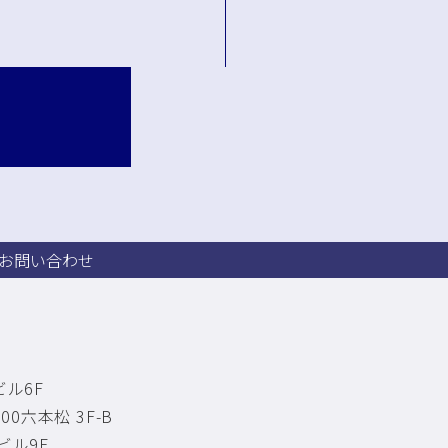
 お問い合わせ
ル6F
0六本松 3F-B
ビル9F