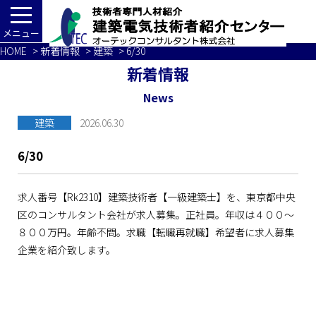
メニュー
HOME
>
新着情報
>
建築
> 6/30
新着情報
News
建築
2026.06.30
6/30
求人番号【Rk2310】建築技術者【一級建築士】を、東京都中央
区のコンサルタント会社が求人募集。正社員。年収は４００～
８００万円。年齢不問。求職【転職再就職】希望者に求人募集
企業を紹介致します。