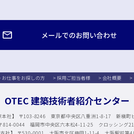
メールでのお問い合わせ
> お仕事をお探しの方
> 採用ご担当者様
> 会社概要
>
OTEC 建築技術者紹介センター
本社】 〒103-8246 東京都中央区八重洲1-8-17
新槇町ビ
814-0044 福岡市中央区六本松4-11-25
クロッシング210
支社】 〒530-0001 大阪市北区梅田1-11-4
大阪駅前第4