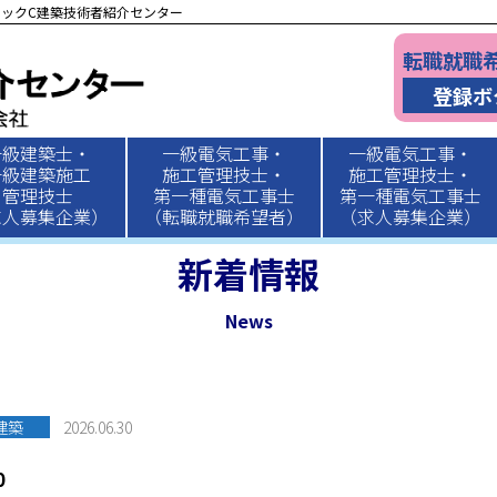
ックC建築技術者紹介センター
転職就職
登録ボ
一級建築士・
一級電気工事・
一級電気工事・
一級建築施工
施工管理技士・
施工管理技士・
管理技士
第一種電気工事士
第一種電気工事士
求人募集企業）
（転職就職希望者）
（求人募集企業）
新着情報
News
建築
2026.06.30
0