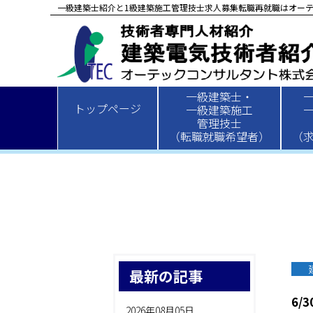
一級建築士紹介と1級建築施工管理技士求人募集転職再就職はオーテ
一級建築士・
HOME
>
新着情報
>
建築
> 6/30
トップページ
一級建築施工
管理技士
（転職就職希望者）
（
最新の記事
6/3
2026年08月05日