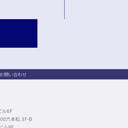
 お問い合わせ
ル6F
0六本松 3F-B
ビル9F