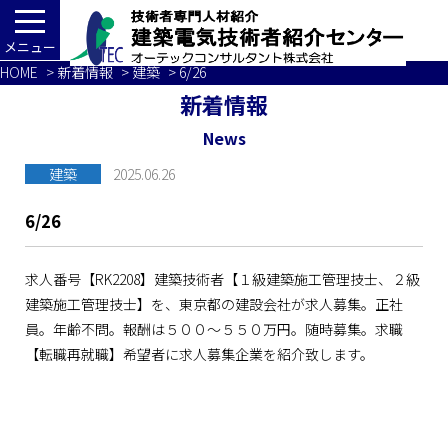
メニュー
HOME
>
新着情報
>
建築
> 6/26
新着情報
News
建築
2025.06.26
6/26
求人番号【RK2208】建築技術者【１級建築施工管理技士、２級
建築施工管理技士】を、東京都の建設会社が求人募集。正社
員。年齢不問。報酬は５００～５５０万円。随時募集。求職
【転職再就職】希望者に求人募集企業を紹介致します。