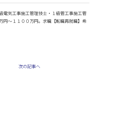
・１級電気工事施工管理技士・１級管工事施工管
万円～１１００万円。求職【転職再就職】希
次の記事へ