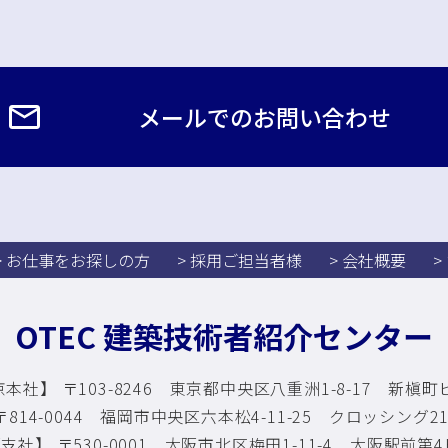
メールでのお問い合わせ
> お仕事をお探しの方
> 採用ご担当者様
> 会社概要
>
OTEC 建築技術者紹介センター
本社】 〒103-8246 東京都中央区八重洲1-8-17
新槇町ビ
814-0044 福岡市中央区六本松4-11-25
クロッシング210
支社】 〒530-0001 大阪市北区梅田1-11-4
大阪駅前第4