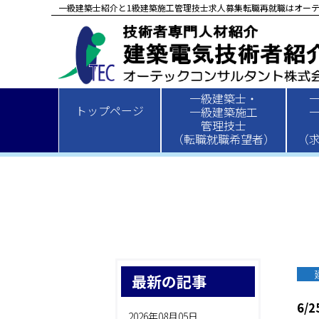
一級建築士紹介と1級建築施工管理技士求人募集転職再就職はオーテ
一級建築士・
HOME
>
新着情報
>
建築
> 6/25
トップページ
一級建築施工
管理技士
（転職就職希望者）
（
最新の記事
6/2
2026年08月05日