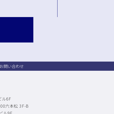
 お問い合わせ
ル6F
0六本松 3F-B
ビル9F