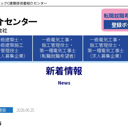
ックC建築技術者紹介センター
転職就職
登録ボ
一級建築士・
一級電気工事・
一級電気工事・
一級建築施工
施工管理技士・
施工管理技士・
管理技士
第一種電気工事士
第一種電気工事士
求人募集企業）
（転職就職希望者）
（求人募集企業）
新着情報
News
建築
2026.06.25
5