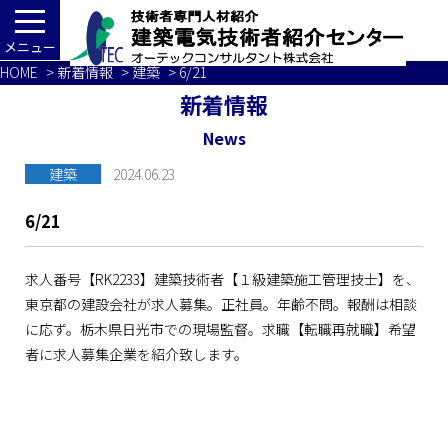
メニュー
HOME
>
新着情報
>
建築
> 6/21
新着情報
News
建築
2024.06.23
6/21
求人番号【RK2233】建築技術者【１級建築施工管理技士】を、
東京都の建設会社が求人募集。正社員。年齢不問。報酬は相談
に応ず。栃木県日光市での現場監督。求職【転職再就職】希望
者に求人募集企業を紹介致します。