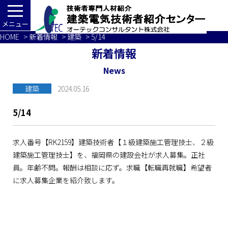
メニュー
HOME
>
新着情報
>
建築
> 5/14
新着情報
News
建築
2024.05.16
5/14
求人番号【RK2159】建築技術者【１級建築施工管理技士、２級
建築施工管理技士】を、福岡県の建設会社が求人募集。正社
員。年齢不問。報酬は相談に応ず。求職【転職再就職】希望者
に求人募集企業を紹介致します。