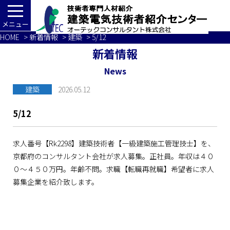
メニュー
HOME
>
新着情報
>
建築
> 5/12
新着情報
News
建築
2026.05.12
5/12
求人番号【Rk2298】建築技術者【一級建築施工管理技士】を、
京都府のコンサルタント会社が求人募集。正社員。年収は４０
０～４５０万円。年齢不問。求職【転職再就職】希望者に求人
募集企業を紹介致します。