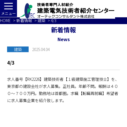
メニュー
HOME
>
新着情報
>
建築
> 4/3
新着情報
News
建築
2025.04.04
4/3
求人番号【RK2226】建築技術者【１級建築施工管理技士】を、
東京都の建設会社が求人募集。正社員。年齢不問。報酬は４０
０～７００万円。勤務地は首都圏。求職【転職再就職】希望者
に求人募集企業を紹介致します。