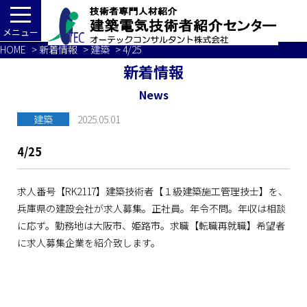
メニュー
HOME
>
新着情報
>
建築
> 4/25
新着情報
News
建築
2025.05.01
4/25
求人番号【RK2117】建築技術者【１級建築施工管理技士】を、
兵庫県の建設会社が求人募集。正社員。年令不問。年収は相談
に応ず。勤務地は大阪市、姫路市。求職【転職再就職】希望者
に求人募集企業を紹介致します。