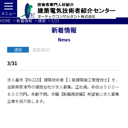
メニュー
HOME
>
新着情報
>
建築
> 3/31
新着情報
News
建築
2026.03.31
3/31
求人番号【Rk2220】建築技術者【１級建築施工管理技士】を、
滋賀県草津市の建設会社が求人募集。正社員。年収は５００～
６００万円。年齢不問。求職【転職再就職】希望者に求人募集
企業を紹介致します。