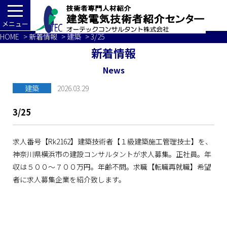
メニュー
HOME
>
新着情報
>
建築
> 3/25
新着情報
News
建築
2026.03.29
3/25
求人番号【Rk2162】建築技術者【１級建築施工管理技士】を、
神奈川県横浜市の建設コンサルタントが求人募集。正社員。年
収は５００～７００万円。年齢不問。求職【転職再就職】希望
者に求人募集企業を紹介致します。