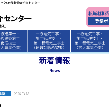
ックC建築技術者紹介センター
転職就職
登録ボ
一級建築士・
一級電気工事・
一級電気工事・
一級建築施工
施工管理技士・
施工管理技士・
管理技士
第一種電気工事士
第一種電気工事士
求人募集企業）
（転職就職希望者）
（求人募集企業）
新着情報
News
建築
2026.03.18
8