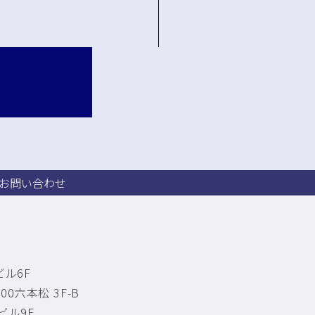
 お問い合わせ
ル6F
0六本松 3F-B
ビル9F