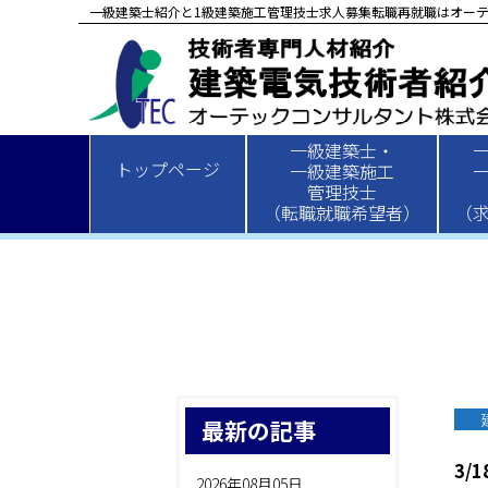
一級建築士紹介と1級建築施工管理技士求人募集転職再就職はオーテ
一級建築士・
HOME
>
新着情報
>
建築
> 3/18
トップページ
一級建築施工
管理技士
（転職就職希望者）
（
最新の記事
3/1
2026年08月05日