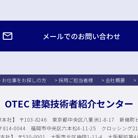
メールでのお問い合わせ
> お仕事をお探しの方
> 採用ご担当者様
> 会社概要
>
OTEC 建築技術者紹介センター
本社】 〒103-8246 東京都中央区八重洲1-8-17
新槇町ビ
814-0044 福岡市中央区六本松4-11-25
クロッシング210
支社】 〒530-0001 大阪市北区梅田1-11-4
大阪駅前第4