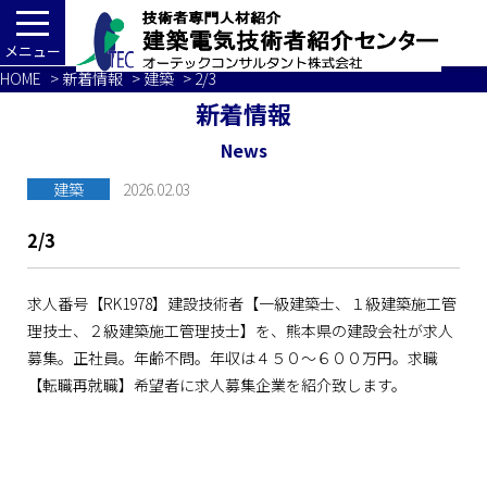
メニュー
HOME
>
新着情報
>
建築
> 2/3
新着情報
News
建築
2026.02.03
2/3
求人番号【RK1978】建設技術者【一級建築士、１級建築施工管
理技士、２級建築施工管理技士】を、熊本県の建設会社が求人
募集。正社員。年齢不問。年収は４５０～６００万円。求職
【転職再就職】希望者に求人募集企業を紹介致します。