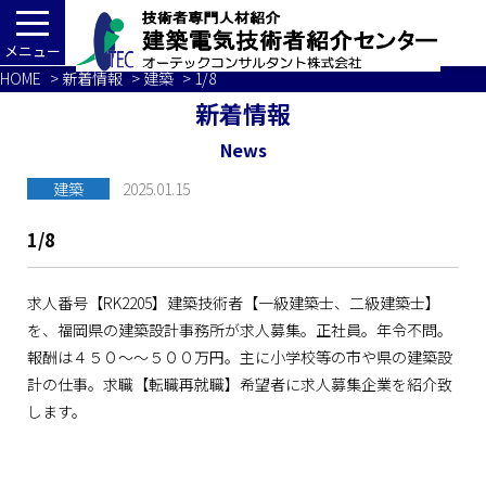
メニュー
HOME
>
新着情報
>
建築
> 1/8
新着情報
News
建築
2025.01.15
1/8
求人番号【RK2205】建築技術者【一級建築士、二級建築士】
を、福岡県の建築設計事務所が求人募集。正社員。年令不問。
報酬は４５０～～５００万円。主に小学校等の市や県の建築設
計の仕事。求職【転職再就職】希望者に求人募集企業を紹介致
します。