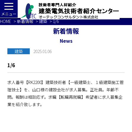
メニュー
HOME
>
新着情報
>
建築
> 1/6
新着情報
News
建築
2025.01.06
1/6
求人番号【RK2200】建築技術者【一級建築士、１級建築施工管
理技士】を、山口様の建設会社が求人募集。正社員。年齢不
問。報酬は相談応ず。求職【転職再就職】希望者に求人募集企
業を紹介致します。